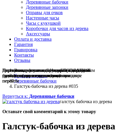
Деревянные бабочки
Деревянные запонки
Оправы для очков
Настенные часы
Часы с кукушкой
Коробочки для часов из дерева
Аксессуары
Оплата и доставка
Гарантия
Гравировка
Контакты
Отзывы
Гравировка на часах
Деревянные флешки
Настенные резные
Парные часы
Деревянные оправы
Вы здесь:
отличный подарок влюблённым
часы
обычная
для очков
и ручки
Натуральное дерево
БЕСПЛАТНО
с гравировкой
без диоптрий
сделай подарок индивидуальным
сделаем подарок эксклюзивным
ручная работа в единичном экземпляре
на годовщину или семейный праздник
будь стильным всегда и везде
Каталог товаров
перейти
перейти
перейти
перейти
перейти
Деревянные бабочки
Галстук-бабочка из дерева #035
Вернуться к:
Деревянные бабочки
галстук бабочка из дерева
Оставьте свой комментарий к этому товару
Галстук-бабочка из дерева