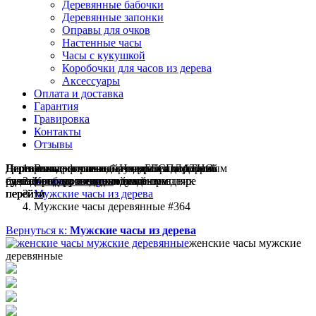
Деревянные бабочки
Деревянные запонки
Оправы для очков
Настенные часы
Часы с кукушкой
Коробочки для часов из дерева
Аксессуары
Оплата и доставка
Гарантия
Гравировка
Контакты
Отзывы
Гравировка на часах
Деревянные флешки
Настенные резные
Парные часы
Деревянные оправы
Вы здесь:
отличный подарок влюблённым
часы
обычная
для очков
и ручки
Натуральное дерево
БЕСПЛАТНО
с гравировкой
без диоптрий
сделай подарок индивидуальным
сделаем подарок эксклюзивным
ручная работа в единичном экземпляре
на годовщину или семейный праздник
будь стильным всегда и везде
Каталог товаров
перейти
перейти
перейти
перейти
перейти
Мужские часы из дерева
Мужские часы деревянные #364
Вернуться к:
Мужские часы из дерева
женские часы мужские
деревянные