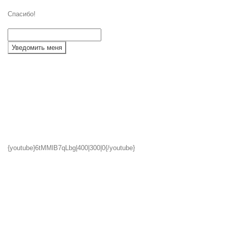
Спасибо!
Уведомить меня
{youtube}6tMMlB7qLbg|400|300|0{/youtube}