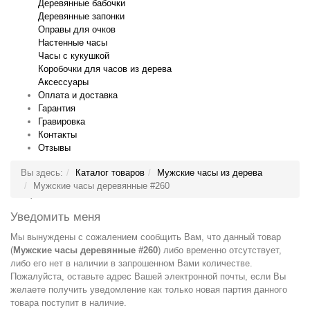
Деревянные бабочки
Деревянные запонки
Оправы для очков
Настенные часы
Часы с кукушкой
Коробочки для часов из дерева
Аксессуары
Оплата и доставка
Гарантия
Гравировка
Контакты
Отзывы
Гравировка на часах
Деревянные флешки
Настенные резные
Парные часы
Деревянные оправы
отличный подарок влюблённым
часы
обычная
для очков
и ручки
Натуральное дерево
БЕСПЛАТНО
с гравировкой
без диоптрий
Вы здесь:
Каталог товаров
Мужские часы из дерева
сделай подарок индивидуальным
сделаем подарок эксклюзивным
ручная работа в единичном экземпляре
на годовщину или семейный праздник
будь стильным всегда и везде
Мужские часы деревянные #260
перейти
перейти
перейти
перейти
перейти
Уведомить меня
Мы вынуждены с сожалением сообщить Вам, что данный товар
(
Мужские часы деревянные #260
) либо временно отсутствует,
либо его нет в наличии в запрошенном Вами количестве.
Пожалуйста, оставьте адрес Вашей электронной почты, если Вы
желаете получить уведомление как только новая партия данного
товара поступит в наличие.