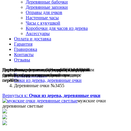
Деревянные бабочки
Деревянные запонки
Оправы для очков
Настенные часы
Часы с кукушкой
Коробочки для часов из дерева
Аксессуары
Оплата и доставка
Гарантия
Гравировка
Контакты
Отзывы
Гравировка на часах
Деревянные флешки
Настенные резные
Парные часы
Деревянные оправы
Вы здесь:
отличный подарок влюблённым
часы
обычная
для очков
и ручки
Натуральное дерево
БЕСПЛАТНО
с гравировкой
без диоптрий
сделай подарок индивидуальным
сделаем подарок эксклюзивным
ручная работа в единичном экземпляре
на годовщину или семейный праздник
будь стильным всегда и везде
Каталог товаров
перейти
перейти
перейти
перейти
перейти
Очки из дерева, деревянные очки
Деревянные очки №3455
Вернуться к:
Очки из дерева, деревянные очки
мужские очки
деревянные светлые