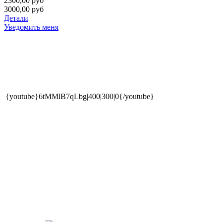
2300,00 руб
3000,00 руб
Детали
Уведомить меня
{youtube}6tMMlB7qLbg|400|300|0{/youtube}