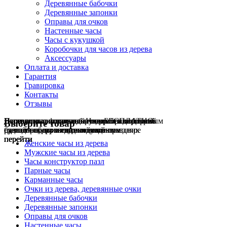
Деревянные бабочки
Деревянные запонки
Оправы для очков
Настенные часы
Часы с кукушкой
Коробочки для часов из дерева
Аксессуары
Оплата и доставка
Гарантия
Гравировка
Контакты
Отзывы
Гравировка на часах
Деревянные флешки
Настенные резные
Парные часы
Деревянные оправы
отличный подарок влюблённым
часы
обычная
для очков
и ручки
Натуральное дерево
БЕСПЛАТНО
с гравировкой
без диоптрий
Выберите товар
сделай подарок индивидуальным
сделаем подарок эксклюзивным
ручная работа в единичном экземпляре
на годовщину или семейный праздник
будь стильным всегда и везде
перейти
перейти
перейти
перейти
перейти
Женские часы из дерева
Мужские часы из дерева
Часы конструктор пазл
Парные часы
Карманные часы
Очки из дерева, деревянные очки
Деревянные бабочки
Деревянные запонки
Оправы для очков
Настенные часы