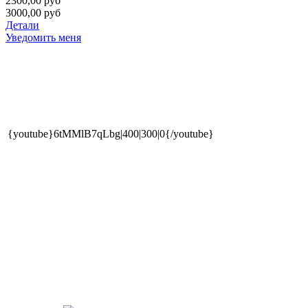
2300,00 руб
3000,00 руб
Детали
Уведомить меня
{youtube}6tMMlB7qLbg|400|300|0{/youtube}