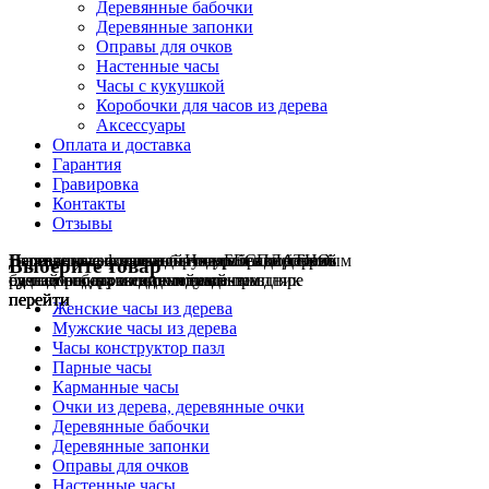
Деревянные бабочки
Деревянные запонки
Оправы для очков
Настенные часы
Часы с кукушкой
Коробочки для часов из дерева
Аксессуары
Оплата и доставка
Гарантия
Гравировка
Контакты
Отзывы
Гравировка на часах
Деревянные флешки
Настенные резные
Парные часы
Деревянные оправы
отличный подарок влюблённым
часы
обычная
для очков
и ручки
Натуральное дерево
БЕСПЛАТНО
с гравировкой
без диоптрий
Выберите товар
сделай подарок индивидуальным
сделаем подарок эксклюзивным
ручная работа в единичном экземпляре
на годовщину или семейный праздник
будь стильным всегда и везде
перейти
перейти
перейти
перейти
перейти
Женские часы из дерева
Мужские часы из дерева
Часы конструктор пазл
Парные часы
Карманные часы
Очки из дерева, деревянные очки
Деревянные бабочки
Деревянные запонки
Оправы для очков
Настенные часы