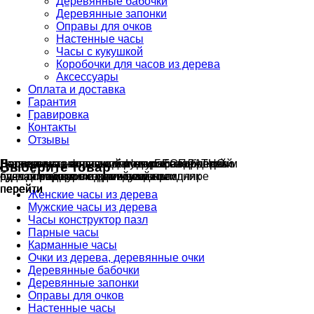
Деревянные бабочки
Деревянные запонки
Оправы для очков
Настенные часы
Часы с кукушкой
Коробочки для часов из дерева
Аксессуары
Оплата и доставка
Гарантия
Гравировка
Контакты
Отзывы
Гравировка на часах
Деревянные флешки
Настенные резные
Парные часы
Деревянные оправы
отличный подарок влюблённым
часы
обычная
для очков
и ручки
Натуральное дерево
с гравировкой
БЕСПЛАТНО
без диоптрий
Выберите товар
сделай подарок индивидуальным
сделаем подарок эксклюзивным
ручная работа в единичном экземпляре
на годовщину или семейный праздник
будь стильным всегда и везде
перейти
перейти
перейти
перейти
перейти
Женские часы из дерева
Мужские часы из дерева
Часы конструктор пазл
Парные часы
Карманные часы
Очки из дерева, деревянные очки
Деревянные бабочки
Деревянные запонки
Оправы для очков
Настенные часы