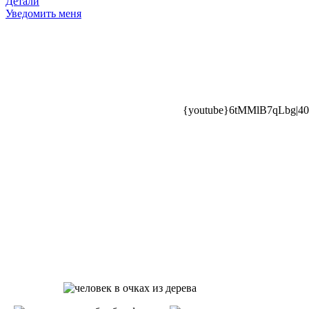
Детали
Уведомить меня
{youtube}6tMMlB7qLbg|400