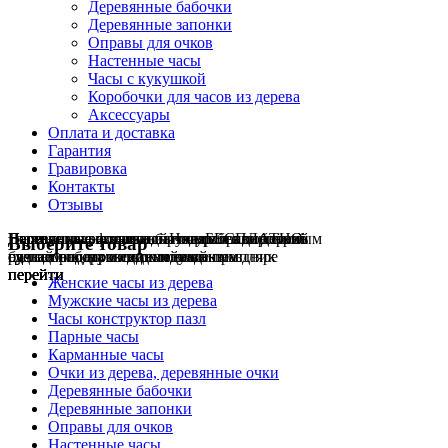
Деревянные бабочки
Деревянные запонки
Оправы для очков
Настенные часы
Часы с кукушкой
Коробочки для часов из дерева
Аксессуары
Оплата и доставка
Гарантия
Гравировка
Контакты
Отзывы
Гравировка на часах
Деревянные флешки
Настенные резные
Парные часы
Деревянные оправы
отличный подарок влюблённым
часы
обычная
для очков
и ручки
Натуральное дерево
БЕСПЛАТНО
с гравировкой
без диоптрий
Выберите товар
сделай подарок индивидуальным
сделаем подарок эксклюзивным
ручная работа в единичном экземпляре
на годовщину или семейный праздник
будь стильным всегда и везде
перейти
перейти
перейти
перейти
перейти
Женские часы из дерева
Мужские часы из дерева
Часы конструктор пазл
Парные часы
Карманные часы
Очки из дерева, деревянные очки
Деревянные бабочки
Деревянные запонки
Оправы для очков
Настенные часы