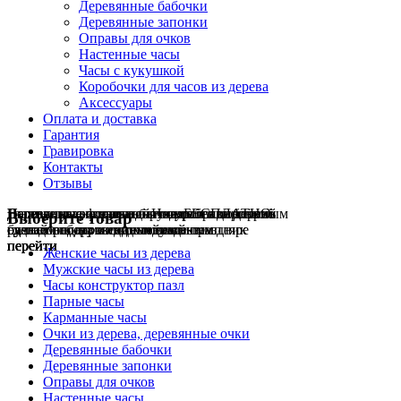
Деревянные бабочки
Деревянные запонки
Оправы для очков
Настенные часы
Часы с кукушкой
Коробочки для часов из дерева
Аксессуары
Оплата и доставка
Гарантия
Гравировка
Контакты
Отзывы
Гравировка на часах
Деревянные флешки
Настенные резные
Парные часы
Деревянные оправы
отличный подарок влюблённым
часы
обычная
для очков
и ручки
Натуральное дерево
БЕСПЛАТНО
с гравировкой
без диоптрий
Выберите товар
сделай подарок индивидуальным
сделаем подарок эксклюзивным
ручная работа в единичном экземпляре
на годовщину или семейный праздник
будь стильным всегда и везде
перейти
перейти
перейти
перейти
перейти
Женские часы из дерева
Мужские часы из дерева
Часы конструктор пазл
Парные часы
Карманные часы
Очки из дерева, деревянные очки
Деревянные бабочки
Деревянные запонки
Оправы для очков
Настенные часы