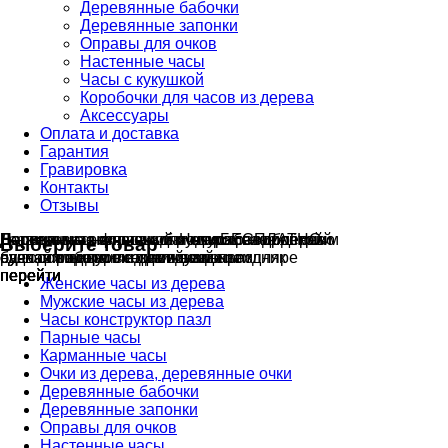
Деревянные бабочки
Деревянные запонки
Оправы для очков
Настенные часы
Часы с кукушкой
Коробочки для часов из дерева
Аксессуары
Оплата и доставка
Гарантия
Гравировка
Контакты
Отзывы
Гравировка на часах
Деревянные флешки
Настенные резные
Парные часы
Деревянные оправы
отличный подарок влюблённым
часы
обычная
для очков
и ручки
Натуральное дерево
с гравировкой
БЕСПЛАТНО
без диоптрий
Выберите товар
сделай подарок индивидуальным
сделаем подарок эксклюзивным
ручная работа в единичном экземпляре
на годовщину или семейный праздник
будь стильным всегда и везде
перейти
перейти
перейти
перейти
перейти
Женские часы из дерева
Мужские часы из дерева
Часы конструктор пазл
Парные часы
Карманные часы
Очки из дерева, деревянные очки
Деревянные бабочки
Деревянные запонки
Оправы для очков
Настенные часы