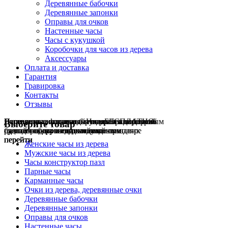
Деревянные бабочки
Деревянные запонки
Оправы для очков
Настенные часы
Часы с кукушкой
Коробочки для часов из дерева
Аксессуары
Оплата и доставка
Гарантия
Гравировка
Контакты
Отзывы
Гравировка на часах
Деревянные флешки
Настенные резные
Парные часы
Деревянные оправы
отличный подарок влюблённым
часы
обычная
для очков
и ручки
Натуральное дерево
БЕСПЛАТНО
с гравировкой
без диоптрий
Выберите товар
сделай подарок индивидуальным
сделаем подарок эксклюзивным
ручная работа в единичном экземпляре
на годовщину или семейный праздник
будь стильным всегда и везде
перейти
перейти
перейти
перейти
перейти
Женские часы из дерева
Мужские часы из дерева
Часы конструктор пазл
Парные часы
Карманные часы
Очки из дерева, деревянные очки
Деревянные бабочки
Деревянные запонки
Оправы для очков
Настенные часы