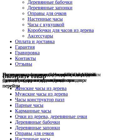
Деревянные бабочки
Деревянные запонки
Оправы для очков
Настенные часы
Часы с кукушкой
Коробочки для часов из дерева
Аксессуары
Оплата и доставка
Гарантия
Гравировка
Контакты
Отзывы
Гравировка на часах
Деревянные флешки
Настенные резные
Парные часы
Деревянные оправы
отличный подарок влюблённым
часы
обычная
для очков
и ручки
Натуральное дерево
БЕСПЛАТНО
с гравировкой
без диоптрий
Выберите товар
сделай подарок индивидуальным
сделаем подарок эксклюзивным
ручная работа в единичном экземпляре
на годовщину или семейный праздник
будь стильным всегда и везде
перейти
перейти
перейти
перейти
перейти
Женские часы из дерева
Мужские часы из дерева
Часы конструктор пазл
Парные часы
Карманные часы
Очки из дерева, деревянные очки
Деревянные бабочки
Деревянные запонки
Оправы для очков
Настенные часы