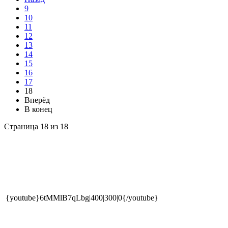
9
10
11
12
13
14
15
16
17
18
Вперёд
В конец
Страница 18 из 18
{youtube}6tMMlB7qLbg|400|300|0{/youtube}