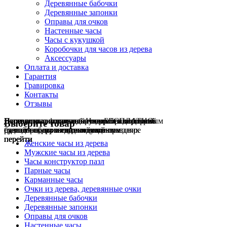
Деревянные бабочки
Деревянные запонки
Оправы для очков
Настенные часы
Часы с кукушкой
Коробочки для часов из дерева
Аксессуары
Оплата и доставка
Гарантия
Гравировка
Контакты
Отзывы
Гравировка на часах
Деревянные флешки
Настенные резные
Парные часы
Деревянные оправы
отличный подарок влюблённым
часы
обычная
для очков
и ручки
Натуральное дерево
БЕСПЛАТНО
с гравировкой
без диоптрий
Выберите товар
сделай подарок индивидуальным
сделаем подарок эксклюзивным
ручная работа в единичном экземпляре
на годовщину или семейный праздник
будь стильным всегда и везде
перейти
перейти
перейти
перейти
перейти
Женские часы из дерева
Мужские часы из дерева
Часы конструктор пазл
Парные часы
Карманные часы
Очки из дерева, деревянные очки
Деревянные бабочки
Деревянные запонки
Оправы для очков
Настенные часы