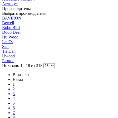
Артикул
Производитель:
Выбрать производителя
BAVIRON
Bewell
Bobo Bird
Dodo Deer
Hu Wood
LeeEv
Sars
Tie Dan
Uwood
Разное
Показано 1 - 18 из 318
В начало
Назад
1
2
3
4
5
6
7
8