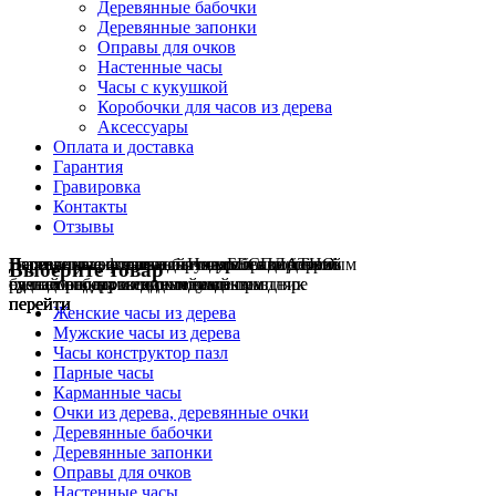
Деревянные бабочки
Деревянные запонки
Оправы для очков
Настенные часы
Часы с кукушкой
Коробочки для часов из дерева
Аксессуары
Оплата и доставка
Гарантия
Гравировка
Контакты
Отзывы
Гравировка на часах
Деревянные флешки
Настенные резные
Парные часы
Деревянные оправы
отличный подарок влюблённым
часы
обычная
для очков
и ручки
Натуральное дерево
БЕСПЛАТНО
с гравировкой
без диоптрий
Выберите товар
сделай подарок индивидуальным
сделаем подарок эксклюзивным
ручная работа в единичном экземпляре
на годовщину или семейный праздник
будь стильным всегда и везде
перейти
перейти
перейти
перейти
перейти
Женские часы из дерева
Мужские часы из дерева
Часы конструктор пазл
Парные часы
Карманные часы
Очки из дерева, деревянные очки
Деревянные бабочки
Деревянные запонки
Оправы для очков
Настенные часы