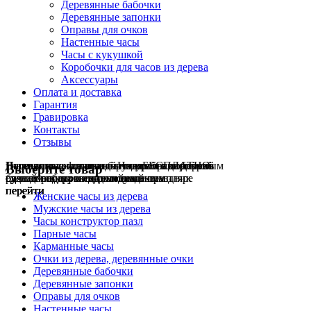
Деревянные бабочки
Деревянные запонки
Оправы для очков
Настенные часы
Часы с кукушкой
Коробочки для часов из дерева
Аксессуары
Оплата и доставка
Гарантия
Гравировка
Контакты
Отзывы
Гравировка на часах
Деревянные флешки
Настенные резные
Парные часы
Деревянные оправы
отличный подарок влюблённым
часы
обычная
для очков
и ручки
Натуральное дерево
БЕСПЛАТНО
с гравировкой
без диоптрий
Выберите товар
сделай подарок индивидуальным
сделаем подарок эксклюзивным
ручная работа в единичном экземпляре
на годовщину или семейный праздник
будь стильным всегда и везде
перейти
перейти
перейти
перейти
перейти
Женские часы из дерева
Мужские часы из дерева
Часы конструктор пазл
Парные часы
Карманные часы
Очки из дерева, деревянные очки
Деревянные бабочки
Деревянные запонки
Оправы для очков
Настенные часы