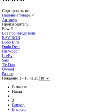
Сортировать по
Название товара -/+
Артикул
Производитель:
Bewell
Все производители
BAVIRON
Bobo Bird
Dodo Deer
Hu Wood
LeeEv
Sars
Tie Dan
Uwood
Разное
Показано 1 - 18 из 25
В начало
Назад
1
2
Вперёд
В конец