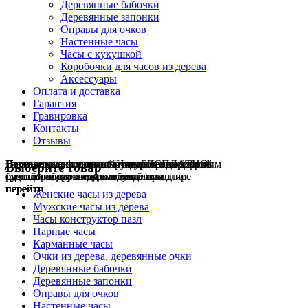
Деревянные бабочки
Деревянные запонки
Оправы для очков
Настенные часы
Часы с кукушкой
Коробочки для часов из дерева
Аксессуары
Оплата и доставка
Гарантия
Гравировка
Контакты
Отзывы
Гравировка на часах
Деревянные флешки
Настенные резные
Парные часы
Деревянные оправы
отличный подарок влюблённым
часы
обычная
для очков
и ручки
Натуральное дерево
БЕСПЛАТНО
с гравировкой
без диоптрий
Выберите товар
сделай подарок индивидуальным
сделаем подарок эксклюзивным
ручная работа в единичном экземпляре
на годовщину или семейный праздник
будь стильным всегда и везде
перейти
перейти
перейти
перейти
перейти
Женские часы из дерева
Мужские часы из дерева
Часы конструктор пазл
Парные часы
Карманные часы
Очки из дерева, деревянные очки
Деревянные бабочки
Деревянные запонки
Оправы для очков
Настенные часы