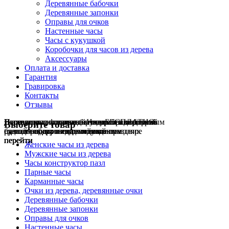
Деревянные бабочки
Деревянные запонки
Оправы для очков
Настенные часы
Часы с кукушкой
Коробочки для часов из дерева
Аксессуары
Оплата и доставка
Гарантия
Гравировка
Контакты
Отзывы
Гравировка на часах
Деревянные флешки
Настенные резные
Парные часы
Деревянные оправы
отличный подарок влюблённым
часы
обычная
для очков
и ручки
Натуральное дерево
БЕСПЛАТНО
с гравировкой
без диоптрий
Выберите товар
сделай подарок индивидуальным
сделаем подарок эксклюзивным
ручная работа в единичном экземпляре
на годовщину или семейный праздник
будь стильным всегда и везде
перейти
перейти
перейти
перейти
перейти
Женские часы из дерева
Мужские часы из дерева
Часы конструктор пазл
Парные часы
Карманные часы
Очки из дерева, деревянные очки
Деревянные бабочки
Деревянные запонки
Оправы для очков
Настенные часы