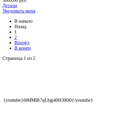
3600,00 руб
Детали
Уведомить меня
В начало
Назад
1
2
Вперёд
В конец
Страница 1 из 2
{youtube}6tMMlB7qLbg|400|300|0{/youtube}