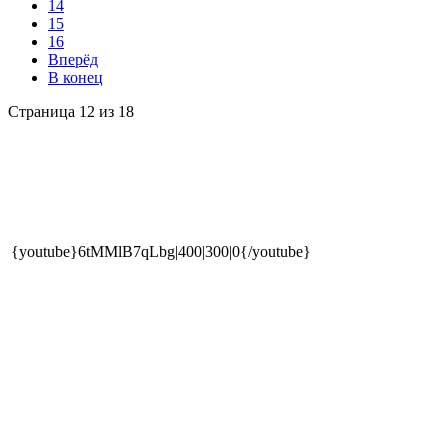
14
15
16
Вперёд
В конец
Страница 12 из 18
{youtube}6tMMlB7qLbg|400|300|0{/youtube}