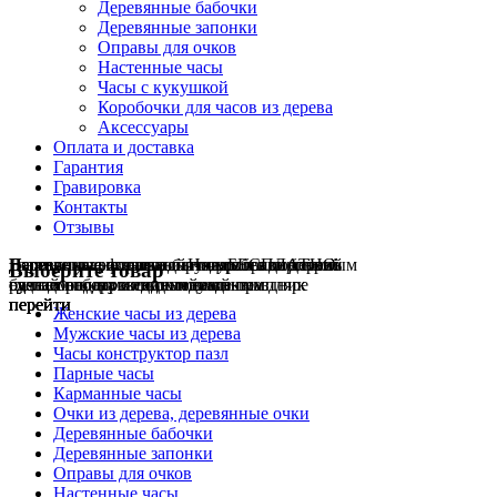
Деревянные бабочки
Деревянные запонки
Оправы для очков
Настенные часы
Часы с кукушкой
Коробочки для часов из дерева
Аксессуары
Оплата и доставка
Гарантия
Гравировка
Контакты
Отзывы
Гравировка на часах
Деревянные флешки
Настенные резные
Парные часы
Деревянные оправы
отличный подарок влюблённым
часы
обычная
для очков
и ручки
Натуральное дерево
БЕСПЛАТНО
с гравировкой
без диоптрий
Выберите товар
сделай подарок индивидуальным
сделаем подарок эксклюзивным
ручная работа в единичном экземпляре
на годовщину или семейный праздник
будь стильным всегда и везде
перейти
перейти
перейти
перейти
перейти
Женские часы из дерева
Мужские часы из дерева
Часы конструктор пазл
Парные часы
Карманные часы
Очки из дерева, деревянные очки
Деревянные бабочки
Деревянные запонки
Оправы для очков
Настенные часы